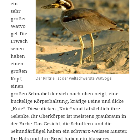
ein
sehr
großer
Watvo
gel. Die
Erwach
senen
haben
einen
großen
Kopf,
Der Rifftriel ist der weltschwerste Watvogel
einen
großen Schnabel der sich nach oben neigt, eine
buckelige Körperhaltung, kräfige Beine und dicke
„Knie“. Diese dicken „Knie“ sind tatsächlich ihre
Gelenke. Ihr Oberkörper ist meistens graubraun in
der Farbe. Das Gesicht, die Schultern und die
Sekundärflügel haben ein schwarz-weisses Muster.
Ihr Hals und ihre Brust haben ein blasseres