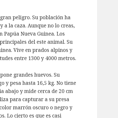
 gran peligro.
Su población ha
y a la caza.
Aunque no lo creas,
 en Papúa Nueva Guinea.
Los
rincipales del este animal.
Su
inea.
Vive en prados alpinos y
udes entre 1300 y 4000 metros.
 pone grandes huevos.
Su
o y pesa hasta 16,5 kg.
No tiene
ia abajo y
mide cerca de 20 cm
liza para capturar a su presa
 color marrón oscuro o negro y
s. Lo cierto es que e
s casi