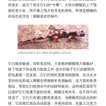
得老长，就为了抓住它们的“午餐”。
大部分蝾螈的上下颚
都长有小齿，而不像上颚才有牙齿的青蛙。
即便是蝾螈的
幼虫也有牙齿！
蝾螈喜欢吃蜗牛。
Salamanders are often brightly colored
它们嗅觉敏感，却听觉迟钝。
大多数的蝾螈视力都极好，
除了地底下的会视力较差之外-也许归咎于它们的眼睛外
部包裹着一层皮质。
它们狩猎时需要借助眼睛。
生活在水
里的幼虫和成人蝾螈在两侧都长有感触线，这方面和鱼类
相似，帮助它们检测水中的动静和振动。
这种感官器官可
以保护它们免遭天敌的伤害。
蝾螈没有外耳。
在不得不的
情况下，它们只有通过断尾来逃生。
当蝾螈受到攻击的时
候，它的尾巴就会自动脱落，并保持扭动，在敌人注意力