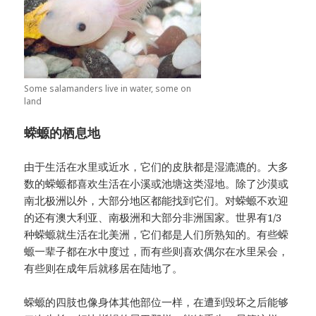
Some salamanders live in water, some on
land
蝾螈的栖息地
由于生活在水里或近水，它们的皮肤都是湿漉漉的。
大多
数的蝾螈都喜欢生活在小溪或池塘这类湿地。
除了沙漠或
南北极洲以外，大部分地区都能找到它们。
对蝾螈不欢迎
的还有澳大利亚、南极洲和大部分非洲国家。
世界有1/3
种蝾螈就生活在北美洲，它们都是人们所熟知的。
有些蝾
螈一辈子都在水中度过，而有些则喜欢偶尔在水里呆会，
有些则在成年后就移居在陆地了。
蝾螈的四肢也像身体其他部位一样，在遭到毁坏之后能够