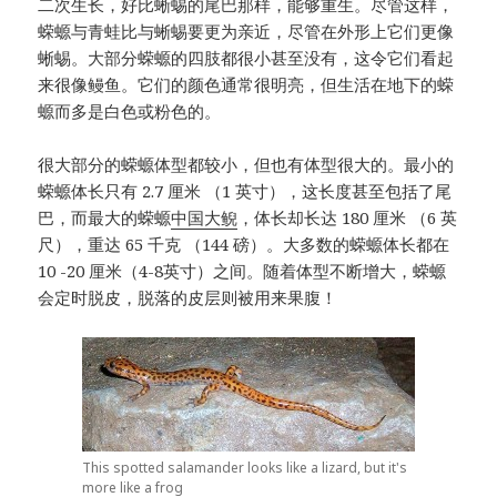
二次生长，好比蜥蜴的尾巴那样，能够重生。
尽管这样，
蝾螈与青蛙比与蜥蜴要更为亲近，尽管在外形上它们更像
蜥蜴。
大部分蝾螈的四肢都很小甚至没有，这令它们看起
来很像鳗鱼。
它们的颜色通常很明亮，
但生活在地下的蝾
螈而多是白色或粉色的。
很大部分的蝾螈体型都较小，但也有体型很大的。
最小的
蝾螈体长只有 2.7 厘米 （1 英寸），这长度甚至包括了尾
巴，而最大的蝾螈
中国大鲵
，体长却长达 180 厘米 （6 英
尺），重达 65 千克 （144 磅）。
大多数的蝾螈体长都在
10 -20 厘米（4-8英寸）之间。
随着体型不断增大，蝾螈
会定时脱皮，脱落的皮层则被用来果腹！
This spotted salamander looks like a lizard, but it's
more like a frog