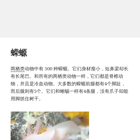
蝾螈
两栖类
动物中有 500 种蝾螈。
它们身材瘦小，短鼻梁却长
有长尾巴。
和所有的两栖类动物一样，它们都是脊椎动
物，并且是冷血动物。
大多数的蝾螈前腿都有4个脚趾，
而后腿则有5个。
它们和蜥蜴一样有4条腿，
没有爪子
却能
用脚抓住树干。