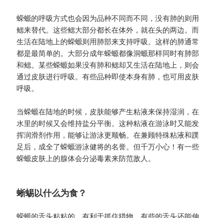
蝾螈的呼吸方式也会因为品种不同而不同，
没有肺的则用
鳃来替代。
这些鳃大部分都长在体外，就在头的两边。
而
生活在陆地上的蝾螈则用肺部来支持呼吸。
这样的肺通常
都是最简单的。
大部分成年蝾螈都像洞螈那样同时有肺部
和鳃。
某些蝾螈如果没有肺和鳃却又生活在陆地上，则会
通过皮肤进行呼吸。
有些品种即使本身有肺，也可用皮肤
呼吸。
当蝾螈在陆地的时候，皮肤能够产生粘液来保持湿润，在
水里的时候又会维持盐分平衡。
这种粘液在游泳时又能发
挥润滑剂作用，能够让游泳更顺畅。
在兼顾特殊粘液和蹼
足后，成全了蝾螈游泳健将的名誉。
但千万小心！
有一些
蝾螈皮肤上的腺体会分泌毒素来防范敌人。
蜥蜴以什么为食？
蝾螈的舌头粘粘的，有利于抓住猎物。
有些的舌头还能伸