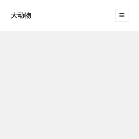
大动物
MENU
AND
WIDGETS