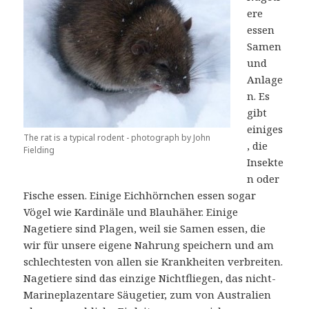
ere
essen
Samen
und
Anlage
n.
Es
gibt
einiges
The rat is a typical rodent - photograph by John
, die
Fielding
Insekte
n oder
Fische essen.
Einige Eichhörnchen essen sogar
Vögel wie Kardinäle und Blauhäher.
Einige
Nagetiere sind Plagen, weil sie Samen essen, die
wir für unsere eigene Nahrung speichern und am
schlechtesten von allen sie Krankheiten verbreiten.
Nagetiere sind das einzige Nichtfliegen, das nicht-
Marineplazentare Säugetier, zum von Australien