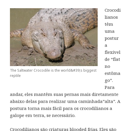
Crocodi
lianos
têm
uma
postur
a
flexível
de “flat
no
The Saltwater Crocodile is the world&#39;s biggest
estôma
reptile
go”.
Para
andar, eles mantêm suas pernas mais diretamente
abaixo delas para realizar uma caminhada”alta”.
A
postura torna mais fácil para os crocodilianos a
galope em terra, se necessário.
Crocodilianos são criaturas blooded frias.
Eles são