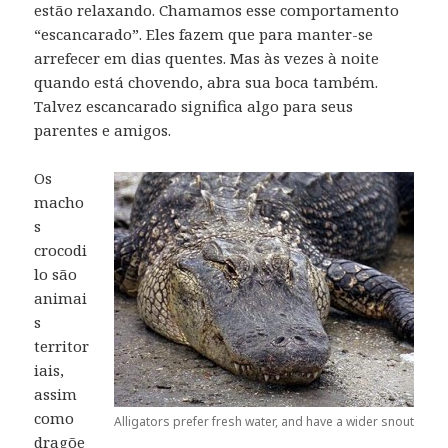
estão relaxando.
Chamamos esse comportamento
“escancarado”.
Eles fazem que para manter-se
arrefecer em dias quentes.
Mas às vezes à noite
quando está chovendo, abra sua boca também.
Talvez escancarado significa algo para seus
parentes e amigos.
Os
macho
s
crocodi
lo são
animai
s
territor
iais,
assim
como
Alligators prefer fresh water, and have a wider snout
dragõe