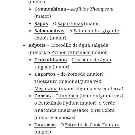
(maior)
Gymnophiona
–
Anfíbios Thompsoni
(maior)
Sapos
– O
Sapo Golias
(maior)
Salamandras
– A
Salamandra gigante
chinês
(maior)
Répteis
–
Crocodilo de água salgada
(maior), o
Python reticulado
(maior)
Crocodilianos
–
Crocodilo de água
salgada
(maior)
Lagartos
–
de-komodo
(maior),
Tilossauro
(maior alguma vez),
Megalania
(maior alguma vez em terra)
Cobras
–
Titanoboa
(maior alguma vez),
o
Reticulado Python
(maior), o
Verde
Anaconda
(mais pesado), o
rei Cobra
(maior venenosas)
Tuataras
– O
Estreito de Cook Tuatara
(maior)