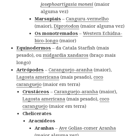
josephoartigasia monesi
(maior
alguma vez)
Marsupiais
–
Canguru-vermelho
(maior),
Diprotodon
(maior alguma vez)
Os monotremados
–
Western Echidna-
bico-longo
(maior)
Equinodermos
– da Catala Starfish (mais
pesado), ou
midgardia xandaros
(braço mais
longo)
Artrópodes
–
Caranguejo-aranha
(maior),
Lagosta americana
(mais pesado),
coco
caranguejo
(maior em terra)
Crustáceos
–
Caranguejo-aranha
(maior),
Lagosta americana
(mais pesado),
coco
caranguejo
(maior em terra)
Chelicerates
Aracnídeos
Aranhas
–
Ave Golias-comer Aranha
(maior alguma vez)