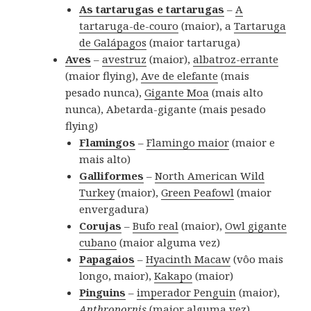
As tartarugas e tartarugas
–
A
tartaruga-de-couro
(maior), a
Tartaruga
de Galápagos
(maior tartaruga)
Aves
–
avestruz
(maior),
albatroz-errante
(maior flying),
Ave de elefante
(mais
pesado nunca),
Gigante Moa
(mais alto
nunca), Abetarda-gigante (mais pesado
flying)
Flamingos
–
Flamingo maior
(maior e
mais alto)
Galliformes
–
North American Wild
Turkey
(maior),
Green Peafowl
(maior
envergadura)
Corujas
–
Bufo real
(maior),
Owl gigante
cubano
(maior alguma vez)
Papagaios
–
Hyacinth Macaw
(vôo mais
longo, maior),
Kakapo
(maior)
Pinguins
–
imperador Penguin
(maior),
Anthropornis
(maior alguma vez)