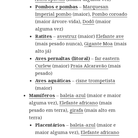
Pombos e pombas
–
Marquesan
Imperial pombo
(maior),
Pombo coroado
(maior árvore-vida),
Dodô
(maior
alguma vez)
Ratites
–
avestruz
(maior)
Elefante ave
(mais pesado nunca),
Gigante Moa
(mais
alto já)
Aves pernaltas (litoral)
–
far eastern
Curlew
(maior)
Praia Alcaravão
(mais
pesado)
Aves aquáticas
–
cisne trompetista
(maior)
Mamíferos
–
baleia-azul
(maior e maior
alguma vez),
Elefante africano
(mais
pesado em terra),
girafa
(mais alto em
terra)
Placentários
–
baleia-azul
(maior e
maior alguma vez),
Elefante africano