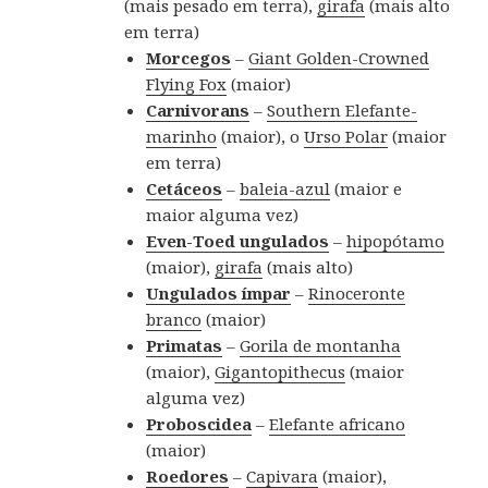
(mais pesado em terra),
girafa
(mais alto
em terra)
Morcegos
–
Giant Golden-Crowned
Flying Fox
(maior)
Carnivorans
–
Southern Elefante-
marinho
(maior), o
Urso Polar
(maior
em terra)
Cetáceos
–
baleia-azul
(maior e
maior alguma vez)
Even-Toed ungulados
–
hipopótamo
(maior),
girafa
(mais alto)
Ungulados ímpar
–
Rinoceronte
branco
(maior)
Primatas
–
Gorila de montanha
(maior),
Gigantopithecus
(maior
alguma vez)
Proboscidea
–
Elefante africano
(maior)
Roedores
–
Capivara
(maior),