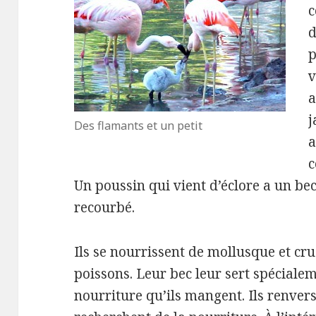
c
d
p
v
a
j
Des flamants et un petit
a
c
Un poussin qui vient d’éclore a un bec
recourbé.
Ils se nourrissent de mollusque et crus
poissons.
Leur bec leur sert spécialem
nourriture qu’ils mangent.
Ils renvers