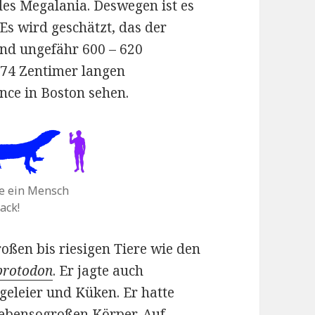
 des Megalania. Deswegen ist es
Es wird geschätzt, das der
nd ungefähr 600 – 620
74 Zentimer langen
ce in Boston sehen.
e ein Mensch
ack!
oßen bis riesigen Tiere wie den
protodon
. Er jagte auch
ogeleier und Küken. Er hatte
 ebensogroßen Körper. Auf