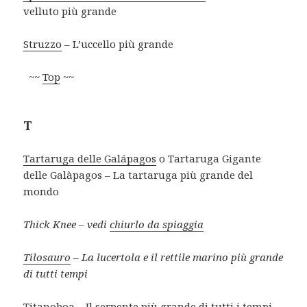
velluto più grande
Struzzo
– L’uccello più grande
~~
Top
~~
T
Tartaruga delle Galápagos
o Tartaruga Gigante
delle Galàpagos – La tartaruga più grande del
mondo
Thick Knee – vedi
chiurlo da spiaggia
Tilosauro
– La lucertola e il rettile marino più grande
di tutti tempi
Titanoboa
– Il serpente più grande di tutti i tempi