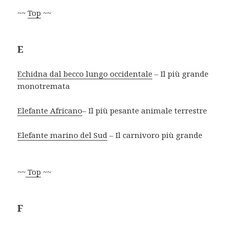
~~
Top
~~
E
Echidna dal becco lungo occidentale
– Il più grande
monotremata
Elefante Africano
– Il più pesante animale terrestre
Elefante marino del Sud
– Il carnivoro più grande
~~
Top
~~
F