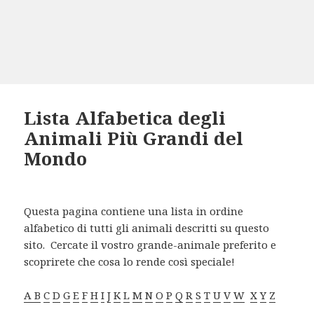
Lista Alfabetica degli
Animali Più Grandi del
Mondo
Questa pagina contiene una lista in ordine
alfabetico di tutti gli animali descritti su questo
sito.
Cercate
il vostro grande-animale preferito e
scoprirete che cosa lo rende così speciale!
A B
C
D
G
E
F
H
I
J
K
L
M
N
O
P
Q
R
S
T
U
V
W
X
Y
Z