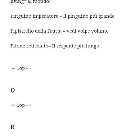
living” al mondo!
Pinguino i
mperatore – Il pinguino più grande
Pipistrello della Frutta – vedi
volpe volante
Pitone reticolato
– Il serpente più lungo
~~
Top
~~
Q
~~
Top
~~
R