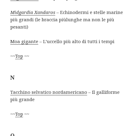
Midgardia Xandaros
– Echinodermi e stelle marine
più grandi (le braccia più
lunghe ma non le più
pesanti)
Moa gigante
– L’uccello più alto di tutti i tempi
~~
Top
~~
N
Tacchino selvatico nordamericano
– Il galliforme
più grande
~~
Top
~~
O