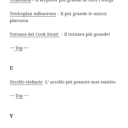
Trichoplax Adhaerens
– Il più grande (e unico)
placozoa
Tutuara del Cook Strait
– Il tutuara più grande!
~~
Top
~~
U
Uccello elefante
-L’ uccello più pesante mai esistito
~~
Top
~~
V